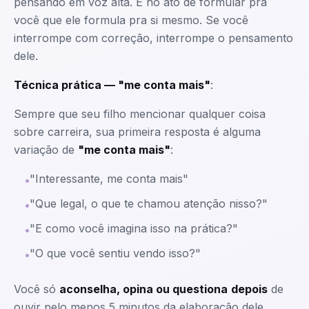
pensando em voz alta. É no ato de formular pra
você que ele formula pra si mesmo. Se você
interrompe com correção, interrompe o pensamento
dele.
Técnica prática — "me conta mais"
:
Sempre que seu filho mencionar qualquer coisa
sobre carreira, sua primeira resposta é alguma
variação de
"me conta mais"
:
"Interessante, me conta mais"
•
"Que legal, o que te chamou atenção nisso?"
•
"E como você imagina isso na prática?"
•
"O que você sentiu vendo isso?"
•
Você só
aconselha, opina ou questiona
depois
de
ouvir pelo menos 5 minutos da elaboração dele.