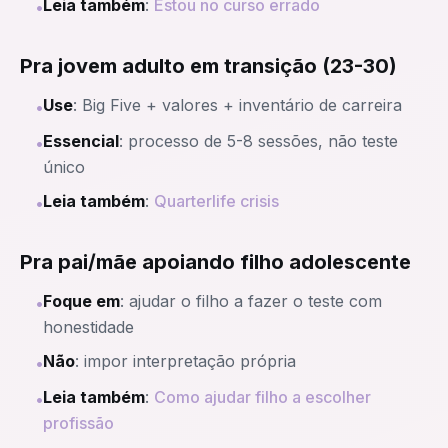
Leia também
:
Estou no curso errado
•
Pra jovem adulto em transição (23-30)
Use
: Big Five + valores + inventário de carreira
•
Essencial
: processo de 5-8 sessões, não teste
•
único
Leia também
:
Quarterlife crisis
•
Pra pai/mãe apoiando filho adolescente
Foque em
: ajudar o filho a fazer o teste com
•
honestidade
Não
: impor interpretação própria
•
Leia também
:
Como ajudar filho a escolher
•
profissão