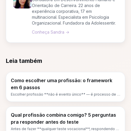
Orientação de Carreira. 22 anos de
experiência corporativa, 17 em
multinacional. Especialista em Psicologia
Organizacional. Fundadora da Adolessentir.
Conheça
Sandra
→
Leia também
Como escolher uma profissão: o framework
em 6 passos
Escolher profissão **não é evento único** — é processo de 6
passos que levam 2-6 meses pra completar bem. Este artigo é
o mapa: autoconhecimento, pesquisa, teste vocacional,
conversas reais, validação prática e decisão consciente. Cada
passo tem ação concreta.
Qual profissão combina comigo? 5 perguntas
pra responder antes do teste
Antes de fazer **qualquer teste vocacional**, respondendo 5